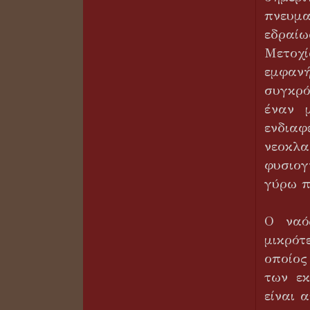
πνευμ
εδραί
Μετοχί
εμφαν
συγκρό
έναν 
ενδια
νεοκλα
φυσιο
γύρω π
Ο ναό
μικρότ
οποίος
των εκ
είναι 