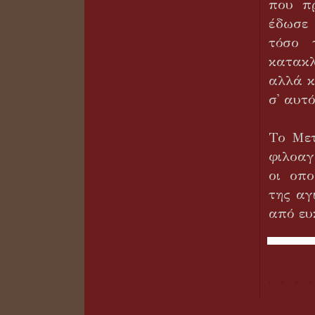
που πρ
έδωσε
τόσο 
κατακλ
αλλά κ
σ᾽ αυτό
Το Μετ
φιλοαγ
οι οπο
της αγ
από ευ