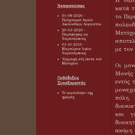
Η Θεσ
Ἀνακοινώσεις
κατά τ
το Περ
01-08-2026 -
Πρόγραμμα Ιερών
πολεοδ
Ακολουθιών Αυγούστου
20-03-2020 -
Μετόχ
Παράκλησις αγ.
Χαραλάμπους
αποτελ
01-10-2013 -
με τον
Μαρτύριον Ἁγίου
Χαραλάμπους
Ἐγγραφὴ στὴ λίστα τοῦ
Μετοχίου
Οι μον
Μονής 
Ορθόδοξος
εντός 
Συναξαριστής
μοναχι
Το εορτολόγιο της
πόλη
ημέρας
διανυκ
και γ
διοικη
ακόμη 