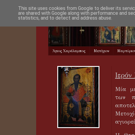
This site uses cookies from Google to deliver its servi
are shared with Google along with performance and secu
statistics, and to detect and address abuse.
Άγιος Χαράλαμπος
Μετόχιον
Μαρτύριο
Ιερόν
Μία μ
των π
αποτελ
Μετοχ
αγιορε