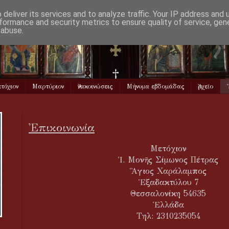
deliver its services and to analyze traffic. Your IP address and
formance and security metrics to ensure quality of service, ge
 abuse.
τόχιον
Μαρτύριον
Ἀνακοινώσεις
Μήνυμα εβδομάδας
Ἀρχεῖο
Ἐπικοινωνία
Μετόχιον
Ἱ. Μονῆς Σίμωνος Πέτρας
Ἃγιος Χαράλαμπος
Ἑξαδακτύλου 7
Θεσσαλονίκη 54635
Ἑλλάδα
Τηλ: 2310235054