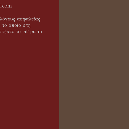
l.com
α λόγους ασφαλείας
 το οποίο στη
τήστε το 'at' με το