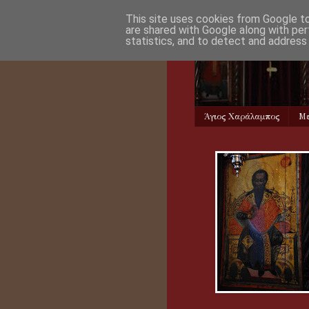
This site uses cookies from Google to 
are shared with Google along with per
statistics, and to detect and address
Άγιος Χαράλαμπος
Με