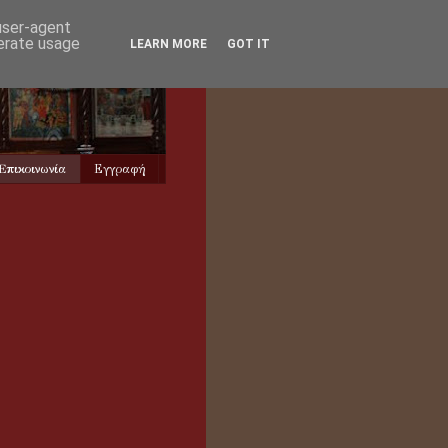
 user-agent
nerate usage
LEARN MORE
GOT IT
Ἐπικοινωνία
Εγγραφή